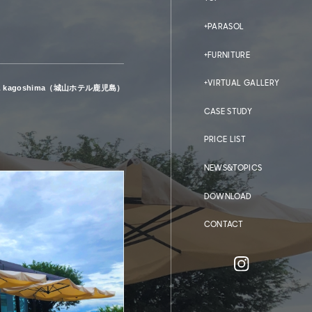
PARASOL
FURNITURE
VIRTUAL GALLERY
 kagoshima
（城山ホテル鹿児島）
CASE STUDY
PRICE LIST
NEWS&TOPICS
DOWNLOAD
CONTACT