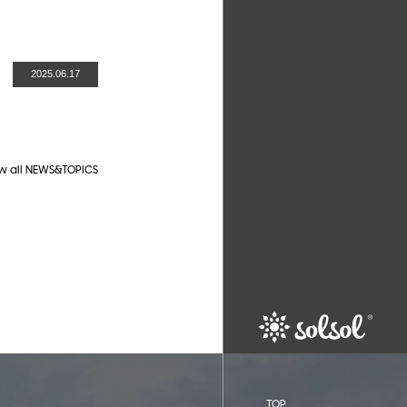
2025.06.17
w all NEWS&TOPICS
TOP