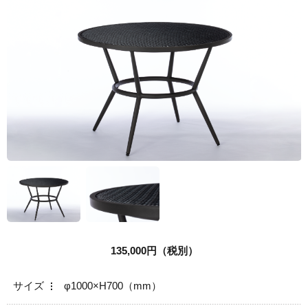
NEWS&TOPICS
DOWNLOAD
CONTACT
135,000円（税別）
サイズ
φ1000×H700（mm）