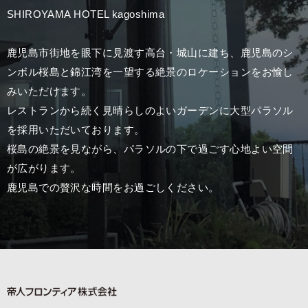
SHIROYAMA HOTEL kagoshima
鹿児島市街地を眼下に見渡す高台・城山に建ち、鹿児島のシ
ンボル桜島と錦江湾を一望する
絶景のロケーションをお愉し
みいただけます。
レストランから続く見晴らしのよいガーデンに大型パラソル
を採用いただいております。
桜島の絶景を見ながら、パラソルの下で過ごす心地よい空間
が広がります。
鹿児島での贅沢な時間をお過ごしください。