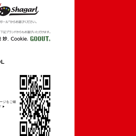
OL
メージをご確
す