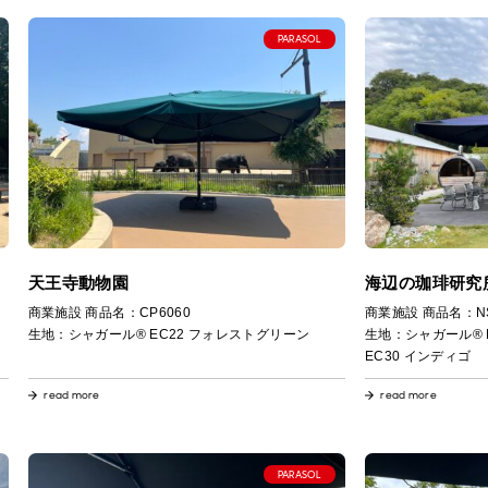
PARASOL
天王寺動物園
海辺の珈琲研究所
商業施設 商品名：CP6060
商業施設 商品名：NS300
生地：シャガール® EC22 フォレストグリーン
生地：シャガール® E
EC30 インディゴ
read more
read more
PARASOL