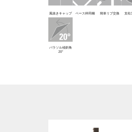
風抜きキャップ
ベース枠同梱
簡単リブ交換
支柱3
パラソル傾斜角
20°