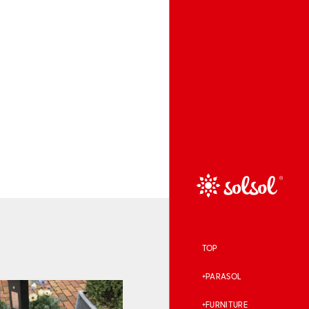
TOP
PARASOL
FURNITURE