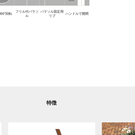
フリル付パラソ
パラソル固定用
60°回転
ハンドルで開閉
ル
リブ
特徴