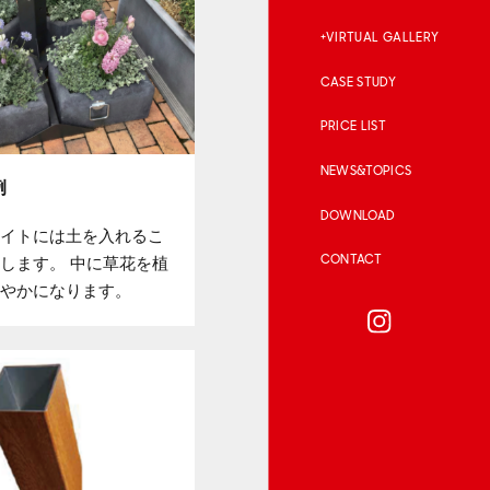
VIRTUAL GALLERY
CASE STUDY
PRICE LIST
NEWS&TOPICS
例
DOWNLOAD
イトには⼟を⼊れるこ
CONTACT
します。 中に草花を植
やかになります。