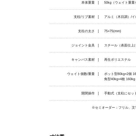
本体重量
50kg（ウェイト重
支柱/リブ素材
アルミ（木目調）/イ
支柱の太さ
75×75(mm)
ジョイント金具
スチール（表面仕上
キャンバス素材
再生ポリエステル
ウェイト個数/重量
ポット型80kg×2個 16
角型40kg×4枚 160kg
開閉操作
手動式（支柱にセッ
※セミオーダー：フリル、文