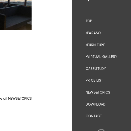
TOP
PARASOL
FURNITURE
VIRTUAL GALLERY
CASE STUDY
。
PRICE LIST
NEWS&TOPICS
w all NEWS&TOPICS
DOWNLOAD
CONTACT