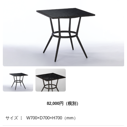
NEWS&TOPICS
DOWNLOAD
CONTACT
82,000円（税別）
サイズ
W700×D700×H700（mm）