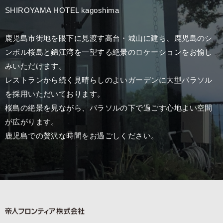
SHIROYAMA HOTEL kagoshima
鹿児島市街地を眼下に見渡す高台・城山に建ち、鹿児島のシ
ンボル桜島と錦江湾を一望する
絶景のロケーションをお愉し
みいただけます。
レストランから続く見晴らしのよいガーデンに大型パラソル
を採用いただいております。
桜島の絶景を見ながら、パラソルの下で過ごす心地よい空間
が広がります。
鹿児島での贅沢な時間をお過ごしください。